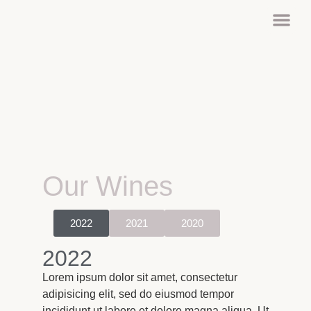
Our Peo
Our Wines
2022
2021
2020
2022
Lorem ipsum dolor sit amet, consectetur
adipisicing elit, sed do eiusmod tempor
incididunt ut labore et dolore magna aliqua. Ut